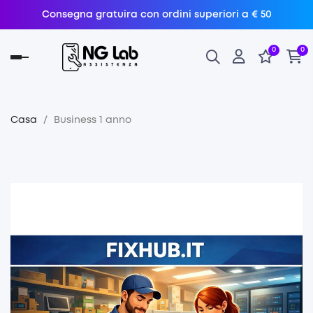
Consegna gratuira con ordini superiori a € 50
0
0
navigazione
Toggle
Casa
Business 1 anno